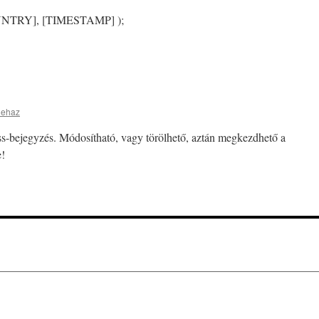
UNTRY], [TIMESTAMP] );
lehaz
ss-bejegyzés. Módosítható, vagy törölhető, aztán megkezdhető a
e!