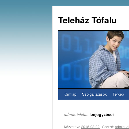
Teleház Tófalu
Címlap
Szolgáltatások
Térkép
Kilépés
a
admin.telehaz
bejegyzései
tartalomba
Közzétéve
2018-03-02
|
Szerző:
admin.te