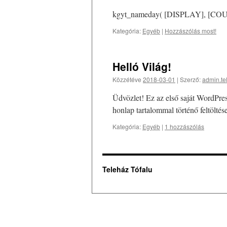
kgyt_nameday( [DISPLAY], [CO
Kategória:
Egyéb
|
Hozzászólás most!
Helló Világ!
Közzétéve
2018-03-01
|
Szerző:
admin.te
Üdvözlet! Ez az első saját WordPre
honlap tartalommal történő feltöltés
Kategória:
Egyéb
|
1 hozzászólás
Teleház Tófalu